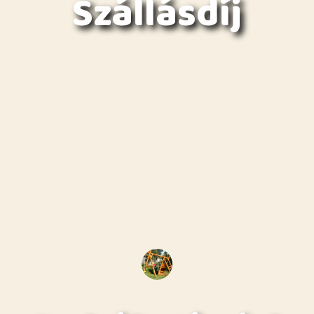
Szállásdíj