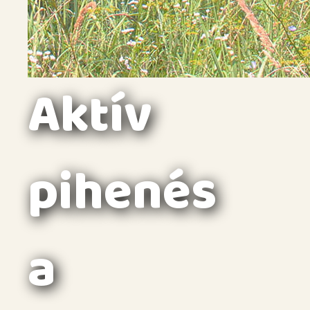
Aktív
pihenés
a