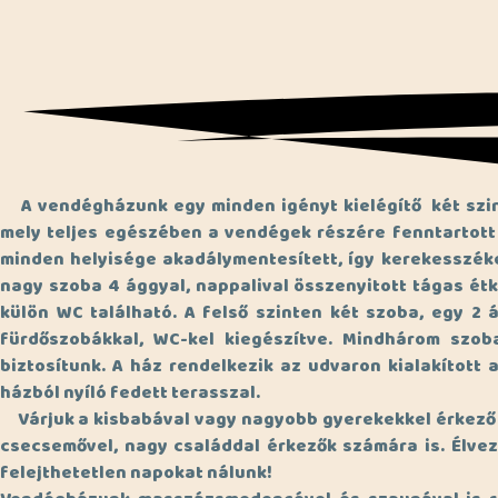
A vendégházunk egy minden igényt kielégítő két szintes
mely teljes egészében a vendégek részére fenntartott 
minden helyisége akadálymentesített, így kerekesszék
nagy szoba 4 ággyal, nappalival összenyitott tágas étk
külön WC található. A felső szinten két szoba, egy 2 á
fürdőszobákkal, WC-kel kiegészítve. Mindhárom szob
biztosítunk. A ház rendelkezik az udvaron kialakított
házból nyíló fedett terasszal.
Várjuk a kisbabával vagy nagyobb gyerekekkel érkező 
csecsemővel, nagy családdal érkezők számára is. Élvezz
felejthetetlen napokat nálunk!