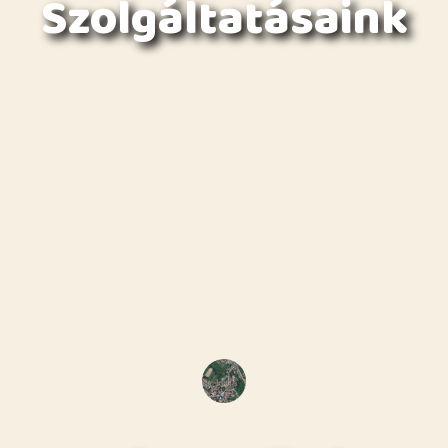
Szolgáltatásaink