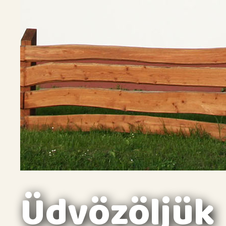
Üdvözöljük