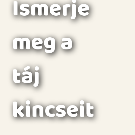
Ismerje
meg a
táj
kincseit