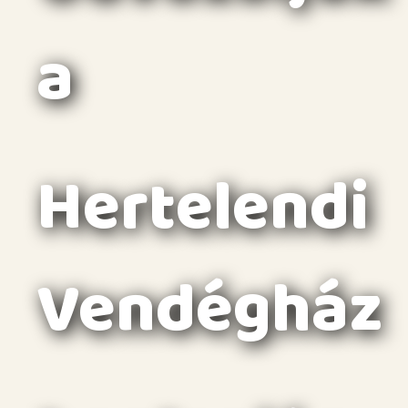
a
Hertelendi
Vendégház