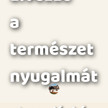
a
természet
nyugalmát