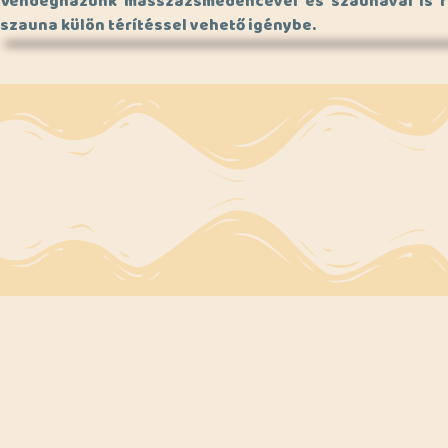
Vendégházunk masszázsmedencével és szaunával is re
szauna külön térítéssel vehető igénybe.